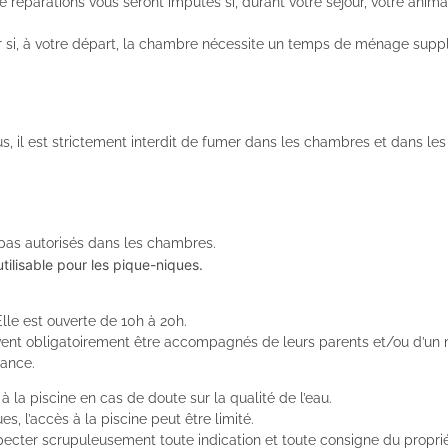
réparations vous seront imputés si, durant votre séjour, votre anim
r si, à votre départ, la chambre nécessite un temps de ménage suppl
ous, il est strictement interdit de fumer dans les chambres et dans l
 pas autorisés dans les chambres.
tilisable pour les pique-niques.
lle est ouverte de 10h à 20h.
ent obligatoirement être accompagnés de leurs parents et/ou d’un ma
lance.
 à la piscine en cas de doute sur la qualité de l’eau.
, l’accès à la piscine peut être limité.
cter scrupuleusement toute indication et toute consigne du propriétai