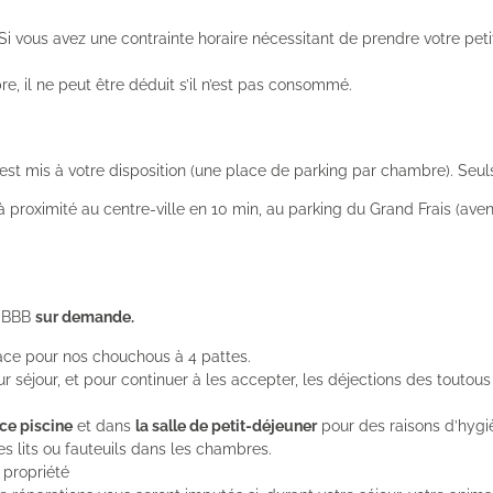
i vous avez une contrainte horaire nécessitant de prendre votre peti
re, il ne peut être déduit s’il n’est pas consommé.
est mis à votre disposition (une place de parking par chambre). Seuls
 proximité au centre-ville en 10 min, au parking du Grand Frais (av
s BBB
sur demande.
ace pour nos chouchous à 4 pattes.
ur séjour, et pour continuer à les accepter, les déjections des touto
ace piscine
et dans
la salle de petit-déjeuner
pour des raisons d’hygiè
es lits ou fauteuils dans les chambres.
 propriété